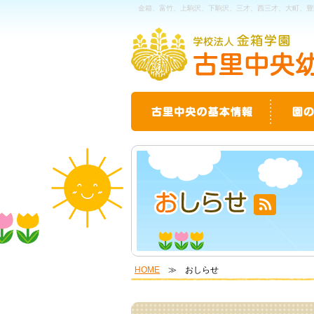
金箱、富竹、上駒沢、下駒沢、三才、西三才、大町、豊
HOME
≫ おしらせ