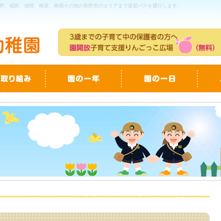
野、稲田、徳間、柳原、南堀その他の長野市のエリアまで送迎バスを運行します。